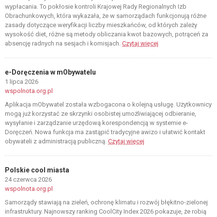
wypłacania. To pokłosie kontroli Krajowej Rady Regionalnych Izb
Obrachunkowych, która wykazała, że w samorządach funkcjonują różne
zasady dotyczące weryfikacji liczby mieszkańców, od których zależy
wysokość diet, różne są metody obliczania kwot bazowych, potrąceń za
absencję radnych na sesjach i komisjach.
Czytaj więcej
e-Doręczenia w mObywatelu
1 lipca 2026
wspolnota.org.pl
Aplikacja mObywatel została wzbogacona o kolejną usługę. Użytkownicy
mogą już korzystać ze skrzynki osobistej umożliwiającej odbieranie,
wysyłanie i zarządzanie urzędową korespondencją w systemie e-
Doręczeń. Nowa funkcja ma zastąpić tradycyjne awizo i ułatwić kontakt
obywateli z administracją publiczną.
Czytaj więcej
Polskie cool miasta
24 czerwca 2026
wspolnota.org.pl
Samorządy stawiają na zieleń, ochronę klimatu i rozwój błękitno-zielonej
infrastruktury. Najnowszy ranking CoolCity Index 2026 pokazuje, że robią