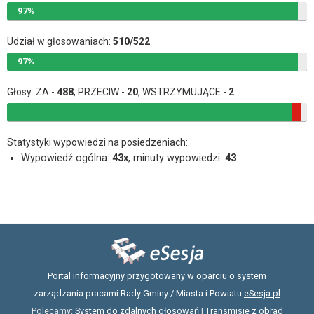
97%
Udział w głosowaniach:
510/522
97%
Głosy: ZA -
488
, PRZECIW -
20
, WSTRZYMUJĄCE -
2
Statystyki wypowiedzi na posiedzeniach:
Wypowiedź ogólna:
43x
, minuty wypowiedzi:
43
Portal informacyjny przygotowany w oparciu o system
zarządzania pracami Rady Gminy / Miasta i Powiatu
eSesja.pl
Polecamy:
System do zdalnych głosowań
|
Transmisje z obrad